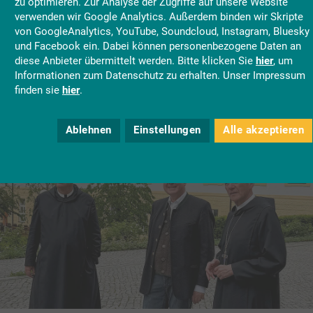
Die Mutter aller Krüge
zu optimieren. Zur Analyse der Zugriffe auf unsere Website
verwenden wir Google Analytics. Außerdem binden wir Skripte
Warum heißt die bayerische Maß eigentlich Maß? Wieso hat sich ihr Volumen
im Laufe der Jahrhunderte verändert? Und was hat das eigentlich mit einer
von GoogleAnalytics, YouTube, Soundcloud, Instagram, Bluesky
bayerischen Behörde zu tun? Antworten darauf kann Stefan Thums geben, der
und Facebook ein. Dabei können personenbezogene Daten an
sich als Leiter des Bayerischen Landesamts für Maß und Gewicht quasi von
diese Anbieter übermittelt werden. Bitte klicken Sie
hier
, um
Amts wegen intensiv mit dem Trinkgefäß beschäftigt. Bei einem Austausch hat
Informationen zum Datenschutz zu erhalten. Unser Impressum
unser Fraktionsvorsitzender Florian Streibl viel über die Behörde, aber auch die
finden sie
hier
.
Geschichte des Bierkrugs erfahren – und die ist durchaus bemerkenswert.
Ablehnen
Einstellungen
Alle akzeptieren